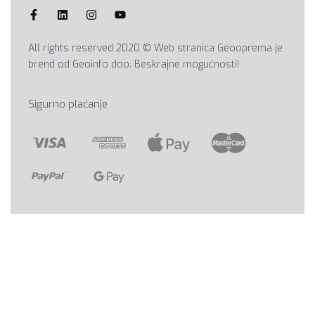
All rights reserved 2020 © Web stranica Geooprema je
brend od Geoinfo doo. Beskrajne mogućnosti!
Sigurno plaćanje
SRB / BiH / HRV
English