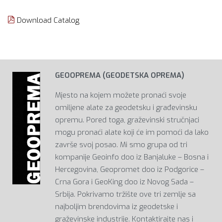
Download Catalog
GEOOPREMA (GEODETSKA OPREMA)
Mjesto na kojem možete pronaći svoje
omiljene alate za geodetsku i građevinsku
opremu. Pored toga, graževinski stručnjaci
mogu pronaći alate koji će im pomoći da lako
završe svoj posao. Mi smo grupa od tri
kompanije Geoinfo doo iz Banjaluke – Bosna i
Hercegovina, Geopromet doo iz Podgorice –
Crna Gora i GeoKing doo iz Novog Sada –
Srbija. Pokrivamo tržište ove tri zemlje sa
najboljim brendovima iz geodetske i
graževinske industrije. Kontaktirajte nas i