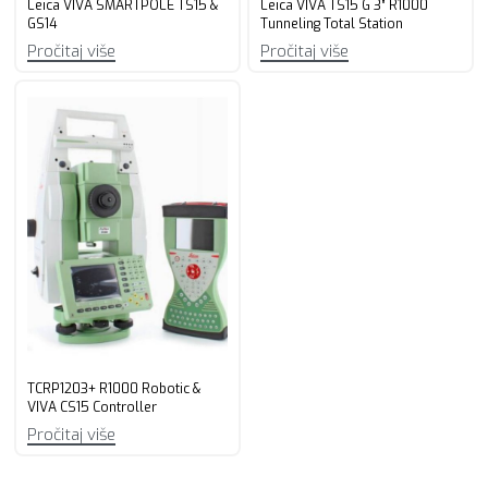
Leica VIVA SMARTPOLE TS15 &
Leica VIVA TS15 G 3” R1000
GS14
Tunneling Total Station
Pročitaj više
Pročitaj više
TCRP1203+ R1000 Robotic &
VIVA CS15 Controller
Pročitaj više