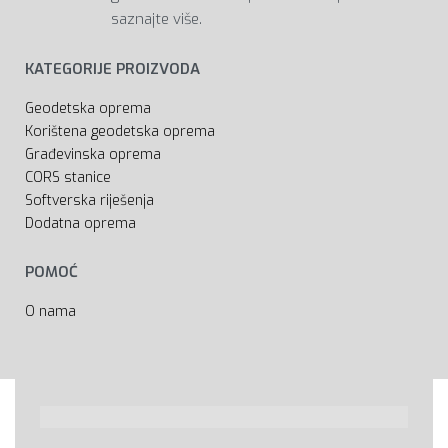
saznajte više.
KATEGORIJE PROIZVODA
Geodetska oprema
Korištena geodetska oprema
Građevinska oprema
CORS stanice
Softverska riješenja
Dodatna oprema
POMOĆ
O nama