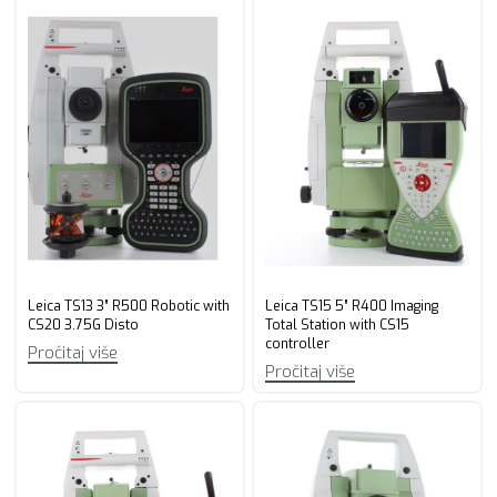
Leica TS13 3” R500 Robotic with
Leica TS15 5” R400 Imaging
CS20 3.75G Disto
Total Station with CS15
controller
Pročitaj više
Pročitaj više