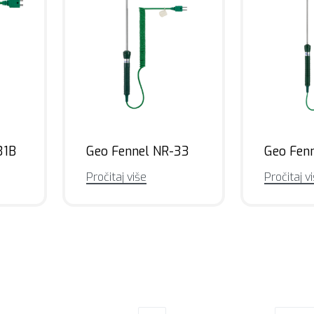
31B
Geo Fennel NR-33
Geo Fen
Pročitaj više
Pročitaj v