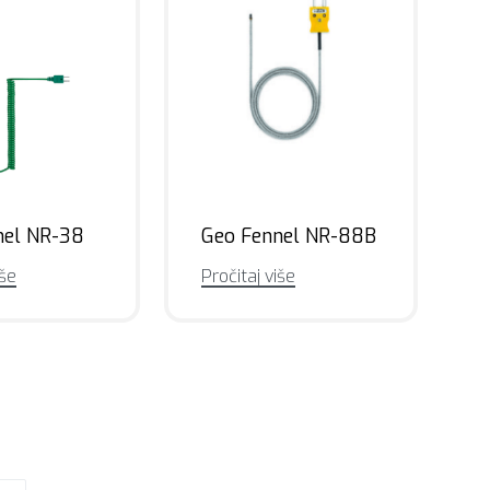
nel NR-38
Geo Fennel NR-88B
iše
Pročitaj više