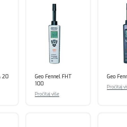
M 20
Geo Fennel FHT
Geo Fen
100
Pročitaj v
Pročitaj više