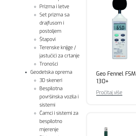
Prizma i letve
Set prizma sa
drajfusom i
postoljem
Štapovi
Terenske knjige /
jastučići za crtanje
Tronošci
Geodetska oprema
Geo Fennel FSM
3D skeneri
130+
Bespilotna
Pročitaj više
površinska vozila i
sistemi
Čamci i sistemi za
bespilotno
mjerenje