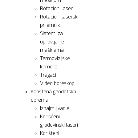
mašinom
Rotacioni laseri
Rotacioni laserski
prijemnik
Sistemi za
upravljanje
mašinama
Termovizijske
kamere
Tragači
Video boreskopi
Korištena geodetska
oprema
Iznajmljivanje
Korišćeni
građevinski laseri
Korišteni