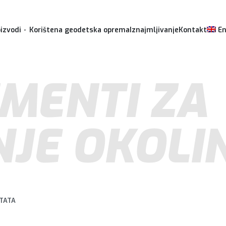
izvodi
Korištena geodetska oprema
Iznajmljivanje
Kontakt
En
MENTI ZA
JE OKOLI
LTATA