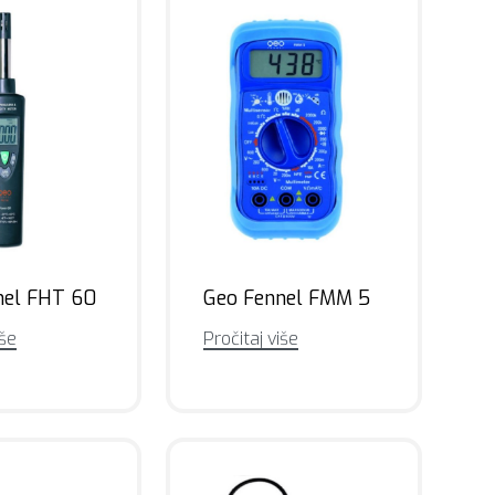
nel FHT 60
Geo Fennel FMM 5
iše
Pročitaj više