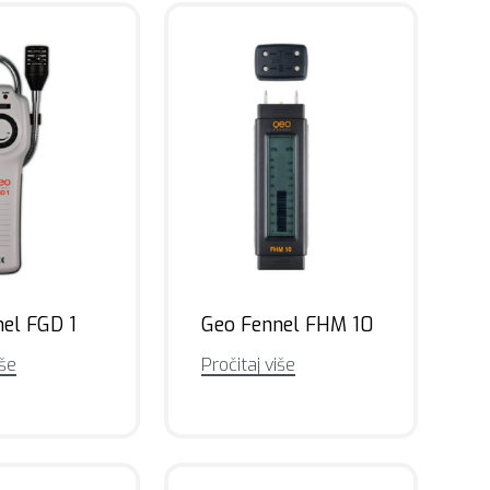
el FGD 1
Geo Fennel FHM 10
iše
Pročitaj više