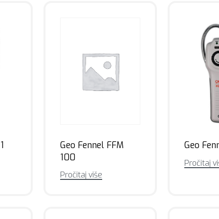
Geo Fennel FFM
1
Geo Fenn
100
Pročitaj v
Pročitaj više