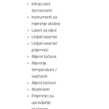
Infracrveni
termometri
Instrumenti za
mjerenje okoline
Laseri za cijevi
Linijski laserski
Linijski laserski
prijemnici
Mijerni točkovi
Mjerenje
temperature /
vlažnosti
Mjerni točkovi
Multimetri
Prijemnici za
upravljanje