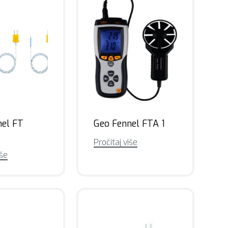
nel FT
Geo Fennel FTA 1
Pročitaj više
iše