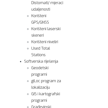
Distomati/ mjeraci
udaljenosti
Korišteni
GPS/GNSS
Korišteni laserski
skeneri
Korišteni niveliri
Used Total
Stations
Softverska riješenja
Geodetski
programi
giLoc program za
lokalizaciju
GIS i kartografski
programi
Građevinski