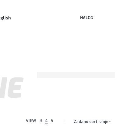
NALOG
glish
NE
VIEW
3
4
5
Zadano sortiranje