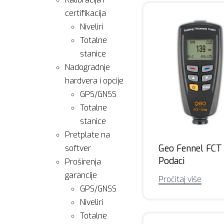
certifikacija
Niveliri
Totalne
stanice
Nadogradnje
hardvera i opcije
GPS/GNSS
Totalne
stanice
Pretplate na
Geo Fennel FCT 
softver
Podaci
Proširenja
garancije
Pročitaj više
GPS/GNSS
Niveliri
Totalne