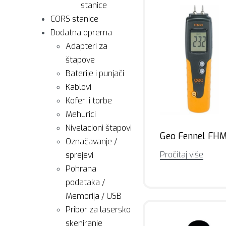
stanice
CORS stanice
Dodatna oprema
Adapteri za
štapove
Baterije i punjači
Kablovi
Koferi i torbe
Mehurici
Nivelacioni štapovi
Geo Fennel FH
Označavanje /
Pročitaj više
sprejevi
Pohrana
podataka /
Memorija / USB
Pribor za lasersko
skeniranje