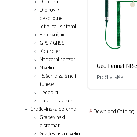
Distomat
Dronovi /
bespilotne
letjelice i sistemi
Eho zvučnici
GPS / GNSS
Kontroleri
Nadzorni senzori
Geo Fennel NR-
Niveliri
Rešenja za šine i
Pročitaj više
tunele
Teodoliti
Totalne stanice
Građevinska oprema
Download Catalog
Građevinski
distomati
Građevinski niveliri